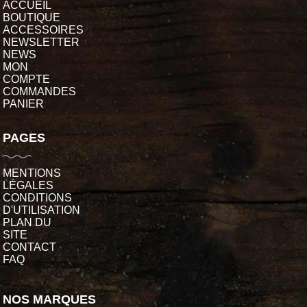
ACCUEIL
BOUTIQUE
ACCESSOIRES
NEWSLETTER
NEWS
MON
COMPTE
COMMANDES
PANIER
PAGES
MENTIONS
LÉGALES
CONDITIONS
D'UTILISATION
PLAN DU
SITE
CONTACT
FAQ
NOS MARQUES