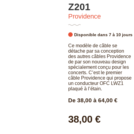
Z201
Providence
Disponible dans 7 à 10 jours
Ce modèle de câble se
détache par sa conception
des autres câbles Providence
de par son nouveau design
spécialement conçu pour les
concerts. C’est le premier
câble Providence qui propose
un conducteur OFC LWZ1
plaqué à l’étain.
De
38,00
à
64,00
€
38,00 €