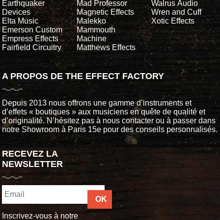
Earthquaker
Mad Professor
Walrus Audio
Devices
Magnetic Effects
Wren and Cuff
Elta Music
Malekko
Xotic Effects
Emerson Custom
Mammouth
Empress Effects
Machine
Fairfield Circuitry
Matthews Effects
A PROPOS DE THE EFFECT FACTORY
Depuis 2013 nous offrons une gamme d’instruments et
d’effets « boutiques » aux musiciens en quête de qualité et
d’originalité. N’hésitez pas à nous contacter ou à passer dans
notre Showroom à Paris 15e pour des conseils personnalisés.
RECEVEZ LA
NEWSLETTER
OK
Inscrivez-vous à notre