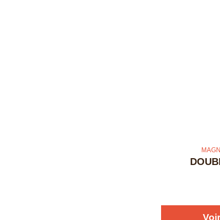
MAGN
DOUB
Voir