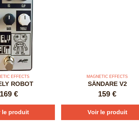
ETIC EFFECTS
MAGNETIC EFFECTS
ELY ROBOT
SÄNDARE V2
169
€
159
€
 le produit
Voir le produit