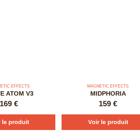
ETIC EFFECTS
MAGNETIC EFFECTS
E ATOM V3
MIDPHORIA
169
€
159
€
 le produit
Voir le produit