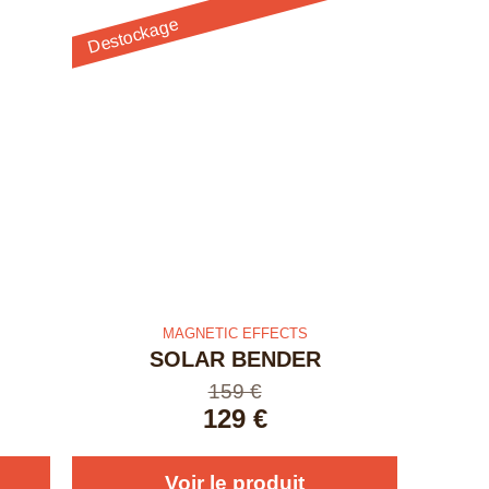
Destockage
MAGNETIC EFFECTS
SOLAR BENDER
159 €
129 €
Voir le produit