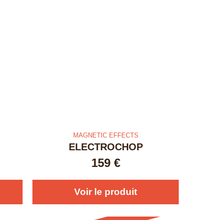
MAGNETIC EFFECTS
ELECTROCHOP
159
€
Voir le produit