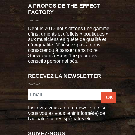
A PROPOS DE THE EFFECT
FACTORY
Depuis 2013 nous offrons une gamme
d’instruments et d’effets « boutiques »
aux musiciens en quête de qualité et
d’originalité. N’hésitez pas à nous
contacter ou à passer dans notre
Showroom à Paris 15e pour des
conseils personnalisés.
RECEVEZ LA NEWSLETTER
OK
Inscrivez-vous à notre newsletters si
vous voulez vous tenir informé(e) de
l'actualité, offres spéciales etc...
SUIVEZ-NOUS