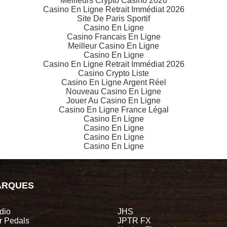
Meilleurs Crypto Casino 2026
Casino En Ligne Retrait Immédiat 2026
Site De Paris Sportif
Casino En Ligne
Casino Francais En Ligne
Meilleur Casino En Ligne
Casino En Ligne
Casino En Ligne Retrait Immédiat 2026
Casino Crypto Liste
Casino En Ligne Argent Réel
Nouveau Casino En Ligne
Jouer Au Casino En Ligne
Casino En Ligne France Légal
Casino En Ligne
Casino En Ligne
Casino En Ligne
Casino En Ligne
ARQUES
dio
JHS
r Pedals
JPTR FX