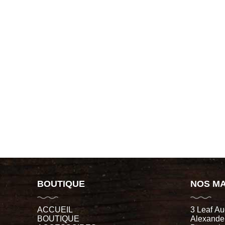
BOUTIQUE
NOS M
ACCUEIL
3 Leaf Au
BOUTIQUE
Alexande