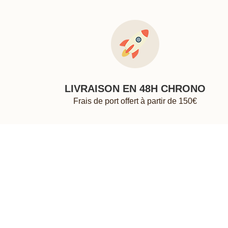
LIVRAISON EN 48H CHRONO
Frais de port offert à partir de 150€