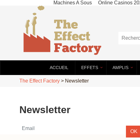
Machines A Sous
Online Casinos 2
ACCUEIL
EFFETS
AMPLIS
–
The Effect Factory
>
Newsletter
Newsletter
OK