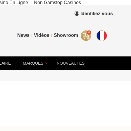
ino En Ligne
Non Gamstop Casinos
Identifiez-vous
0
News
Vidéos
Showroom
LAIRE
MARQUES
NOUVEAUTÉS