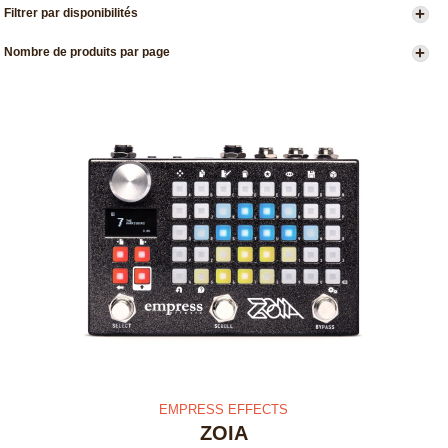
+
Filtrer par disponibilités
+
Nombre de produits par page
EMPRESS EFFECTS
ZOIA