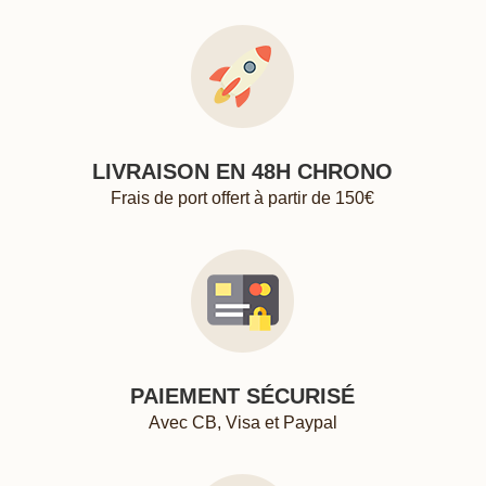
LIVRAISON EN 48H CHRONO
Frais de port offert à partir de 150€
PAIEMENT SÉCURISÉ
Avec CB, Visa et Paypal