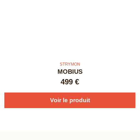
STRYMON
MOBIUS
499
€
Voir le produit