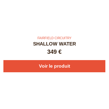
FAIRFIELD CIRCUITRY
SHALLOW WATER
349
€
Voir le produit