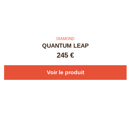
DIAMOND
QUANTUM LEAP
245
€
Voir le produit