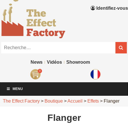
Identifiez-vous
News
Vidéos
Showroom
0
MENU
The Effect Factory
>
Boutique
>
Accueil
>
Effets
>
Flanger
Flanger