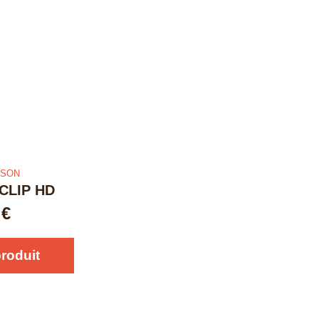
RSON
CLIP HD
€
produit