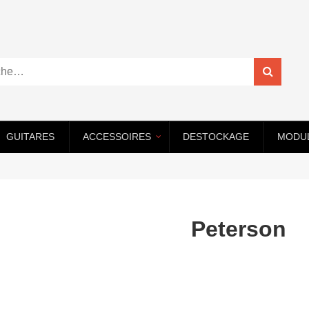
GUITARES
ACCESSOIRES
DESTOCKAGE
MODU
–
–
–
Peterson