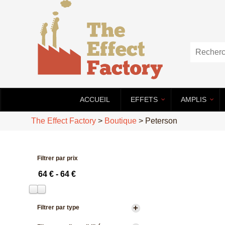
ACCUEIL
EFFETS
AMPLIS
–
The Effect Factory
>
Boutique
>
Peterson
Filtrer par prix
+
Filtrer par type