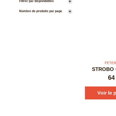
+
Filtrer par disponibilités
+
Nombre de produits par page
PETE
STROBO 
64
Voir le 