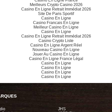
Casino En Ligne France
Meilleurs Crypto Casino 2026
Casino En Ligne Retrait Immédiat 2026
Site De Paris Sportif
Casino En Ligne
Casino Francais En Ligne
Meilleur Casino En Ligne
Casino En Ligne
Casino En Ligne Retrait Immédiat 2026
Casino Crypto Liste
Casino En Ligne Argent Réel
Nouveau Casino En Ligne
Jouer Au Casino En Ligne
Casino En Ligne France Légal
Casino En Ligne
Casino En Ligne
Casino En Ligne
Casino En Ligne
ARQUES
dio
JHS