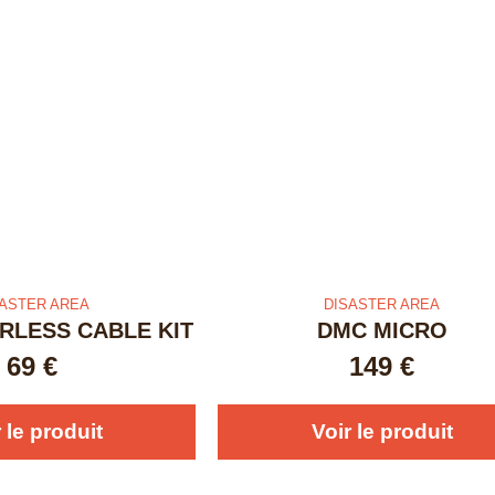
SASTER AREA
DISASTER AREA
RLESS CABLE KIT
DMC MICRO
69
€
149
€
 le produit
Voir le produit