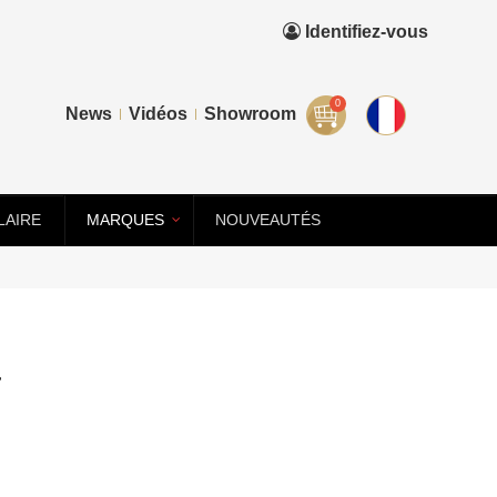
Identifiez-vous
0
News
Vidéos
Showroom
LAIRE
MARQUES
NOUVEAUTÉS
a