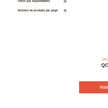
+
Filtrer par disponibilités
+
Nombre de produits par page
DI
Q
Voir