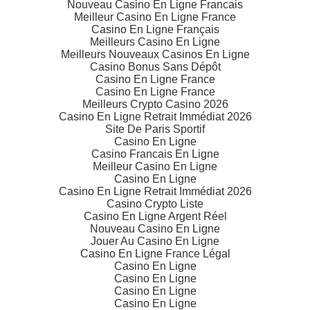
Nouveau Casino En Ligne Francais
Meilleur Casino En Ligne France
Casino En Ligne Français
Meilleurs Casino En Ligne
Meilleurs Nouveaux Casinos En Ligne
Casino Bonus Sans Dépôt
Casino En Ligne France
Casino En Ligne France
Meilleurs Crypto Casino 2026
Casino En Ligne Retrait Immédiat 2026
Site De Paris Sportif
Casino En Ligne
Casino Francais En Ligne
Meilleur Casino En Ligne
Casino En Ligne
Casino En Ligne Retrait Immédiat 2026
Casino Crypto Liste
Casino En Ligne Argent Réel
Nouveau Casino En Ligne
Jouer Au Casino En Ligne
Casino En Ligne France Légal
Casino En Ligne
Casino En Ligne
Casino En Ligne
Casino En Ligne