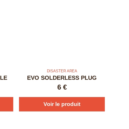
DISASTER AREA
LE
EVO SOLDERLESS PLUG
6
€
Voir le produit