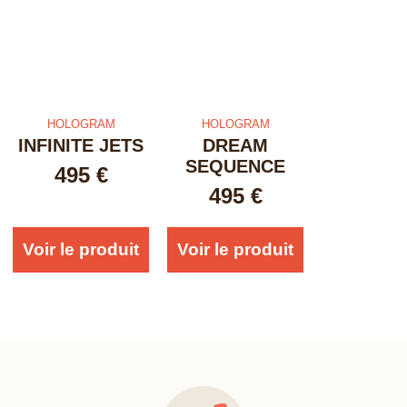
HOLOGRAM
HOLOGRAM
INFINITE JETS
DREAM
SEQUENCE
495
€
495
€
Voir le produit
Voir le produit