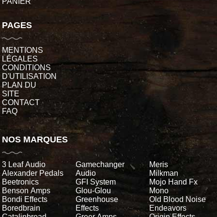
PANIER
PAGES
MENTIONS
LÉGALES
CONDITIONS
D'UTILISATION
PLAN DU
SITE
CONTACT
FAQ
NOS MARQUES
3 Leaf Audio
Gamechanger
Meris
Alexander Pedals
Audio
Milkman
Beetronics
GFI System
Mojo Hand Fx
Benson Amps
Glou-Glou
Mono
Bondi Effects
Greenhouse
Old Blood Noise
Boredbrain
Effects
Endeavors
Catalinbread
Greer Amps
Origin Effects