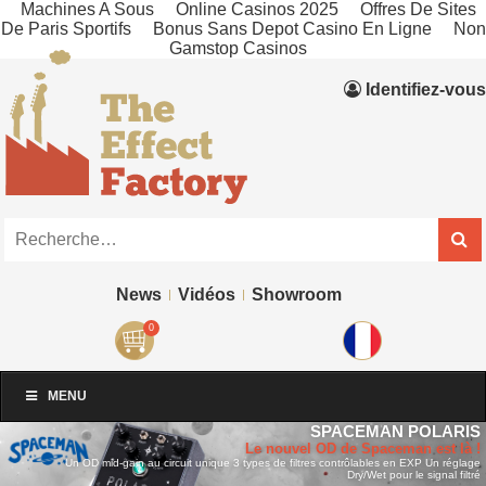
Machines A Sous
Online Casinos 2025
Offres De Sites
De Paris Sportifs
Bonus Sans Depot Casino En Ligne
Non
Gamstop Casinos
Identifiez-vous
News
Vidéos
Showroom
0
MENU
SPACEMAN POLARIS
Le nouvel OD de Spaceman est là !
Un OD mid-gain au circuit unique
3 types de filtres contrôlables en EXP
Un réglage
Dry/Wet pour le signal filtré