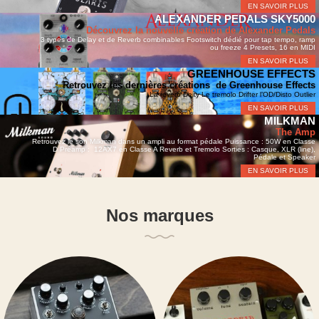
EN SAVOIR PLUS
ALEXANDER PEDALS SKY5000
Découvrez la nouvelle création de Alexander Pedals
3 types de Delay et de Reverb combinables
Footswitch dédié pour tap tempo, ramp
ou freeze
4 Presets, 16 en MIDI
EN SAVOIR PLUS
GREENHOUSE EFFECTS
Retrouvez les
dernières créations
de Greenhouse Effects
La reverb Deity
Le tremolo Drifter
l’OD/Disto Outlier
EN SAVOIR PLUS
MILKMAN
The Amp
Retrouvez le son Milkman dans un ampli au format pédale
Puissance : 50W en Classe
D
Préamp : 12AX7 en Classe A
Reverb et Tremolo
Sorties : Casque, XLR (line),
Pédale et Speaker
EN SAVOIR PLUS
Nos marques