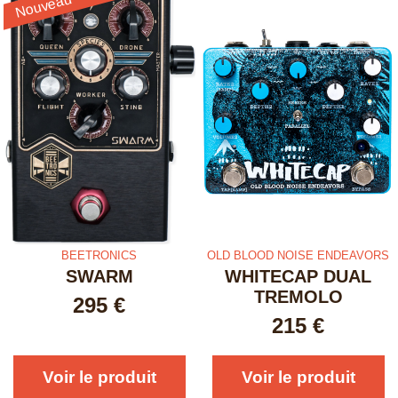
Nouveau
BEETRONICS
OLD BLOOD NOISE ENDEAVORS
SWARM
WHITECAP DUAL
TREMOLO
295
€
215
€
Voir le produit
Voir le produit