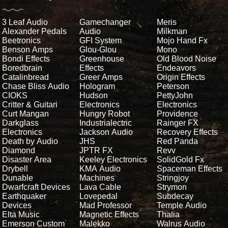
3 Leaf Audio
Gamechanger
Meris
Alexander Pedals
Audio
Milkman
Beetronics
GFI System
Mojo Hand Fx
Benson Amps
Glou-Glou
Mono
Bondi Effects
Greenhouse
Old Blood Noise
Boredbrain
Effects
Endeavors
Catalinbread
Greer Amps
Origin Effects
Chase Bliss Audio
Hologram
Peterson
CIOKS
Hudson
PettyJohn
Critter & Guitari
Electronics
Electronics
Curt Mangan
Hungry Robot
Providence
Darkglass
Industrialectric
Rainger FX
Electronics
Jackson Audio
Recovery Effects
Death by Audio
JHS
Red Panda
Diamond
JPTR FX
Revv
Disaster Area
Keeley Electronics
SolidGold Fx
Drybell
KMA Audio
Spaceman Effects
Dunable
Machines
Stringjoy
Dwarfcraft Devices
Lava Cable
Strymon
Earthquaker
Lovepedal
Subdecay
Devices
Mad Professor
Temple Audio
Elta Music
Magnetic Effects
Thalia
Emerson Custom
Malekko
Walrus Audio