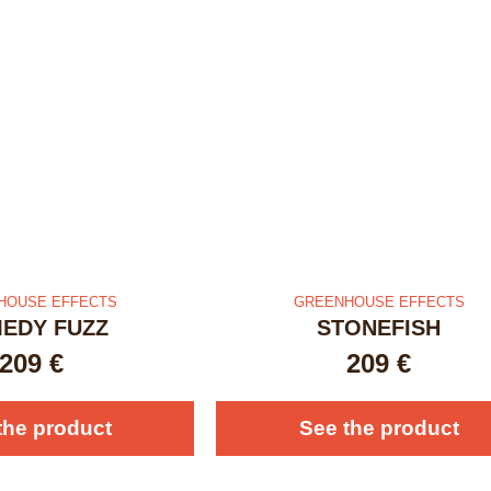
HOUSE EFFECTS
GREENHOUSE EFFECTS
EDY FUZZ
STONEFISH
209
€
209
€
the product
See the product