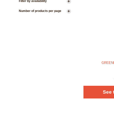
+
Filter by availability
+
Number of products per page
GREEN
See 