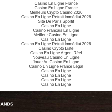
Casino En Ligne France
Casino En Ligne France
Meilleurs Crypto Casino 2026
Casino En Ligne Retrait Immédiat 2026
Site De Paris Sportif
Casino En Ligne
Casino Francais En Ligne
Meilleur Casino En Ligne
Casino En Ligne
Casino En Ligne Retrait Immédiat 2026
Casino Crypto Liste
Casino En Ligne Argent Réel
Nouveau Casino En Ligne
Jouer Au Casino En Ligne
Casino En Ligne France Légal
Casino En Ligne
Casino En Ligne
Casino En Ligne
Casino En Ligne
RANDS