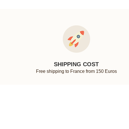
SHIPPING COST
Free shipping to France from 150 Euros