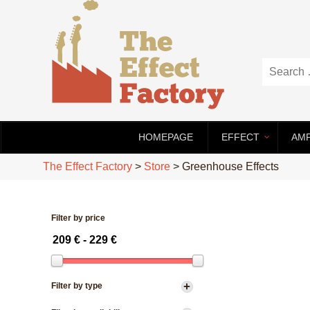
HOMEPAGE
EFFECT
AM
The Effect Factory
>
Store
>
Greenhouse Effects
Filter by price
+
Filter by type