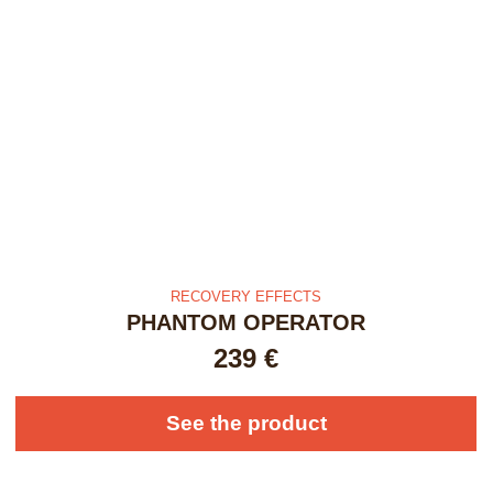
RECOVERY EFFECTS
PHANTOM OPERATOR
239
€
See the product