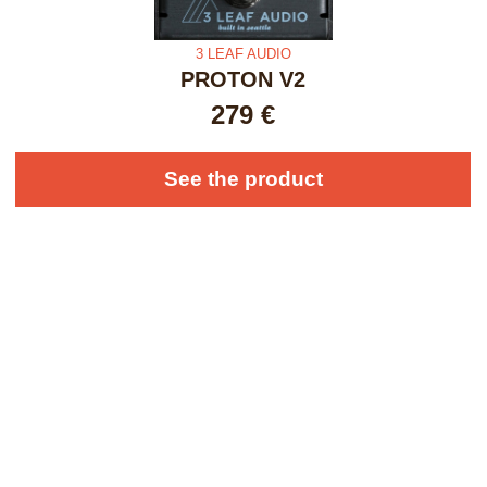
Walrus Audio
3 LEAF AUDIO
PROTON V2
279
€
See the product