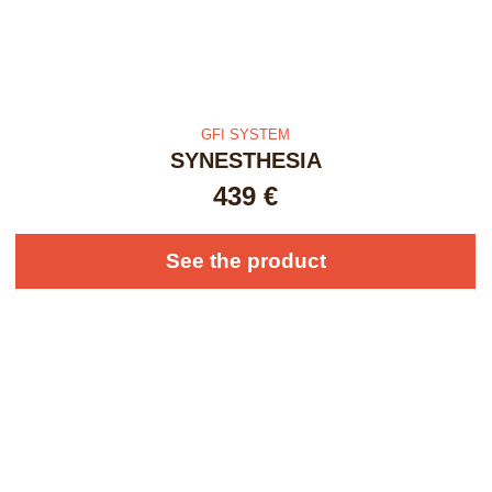
GFI SYSTEM
SYNESTHESIA
439
€
See the product