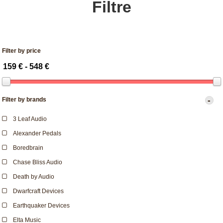
Filtre
Filter by price
-
Filter by brands
3 Leaf Audio
Alexander Pedals
Boredbrain
Chase Bliss Audio
Death by Audio
Dwarfcraft Devices
Earthquaker Devices
Elta Music