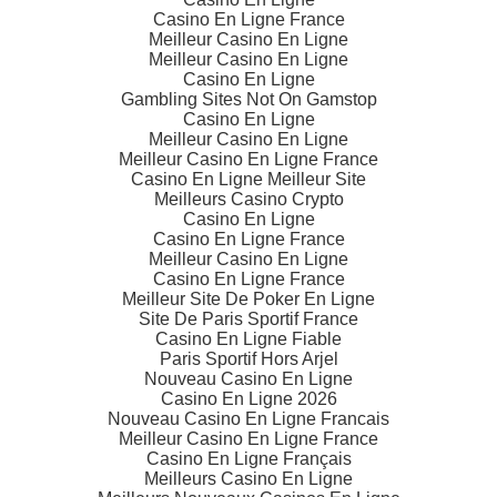
Casino En Ligne France
Meilleur Casino En Ligne
Meilleur Casino En Ligne
Casino En Ligne
Gambling Sites Not On Gamstop
Casino En Ligne
Meilleur Casino En Ligne
Meilleur Casino En Ligne France
Casino En Ligne Meilleur Site
Meilleurs Casino Crypto
Casino En Ligne
Casino En Ligne France
Meilleur Casino En Ligne
Casino En Ligne France
Meilleur Site De Poker En Ligne
Site De Paris Sportif France
Casino En Ligne Fiable
Paris Sportif Hors Arjel
Nouveau Casino En Ligne
Casino En Ligne 2026
Nouveau Casino En Ligne Francais
Meilleur Casino En Ligne France
Casino En Ligne Français
Meilleurs Casino En Ligne