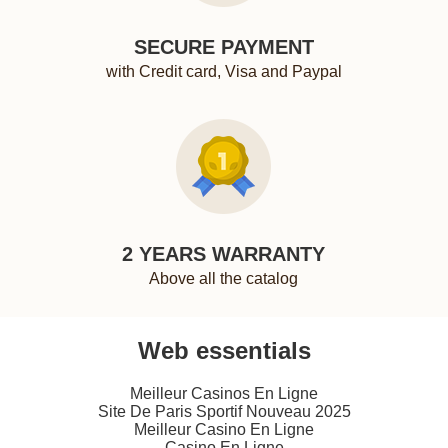
SECURE PAYMENT
with Credit card, Visa and Paypal
2 YEARS WARRANTY
Above all the catalog
Web essentials
Meilleur Casinos En Ligne
Site De Paris Sportif Nouveau 2025
Meilleur Casino En Ligne
Casino En Ligne