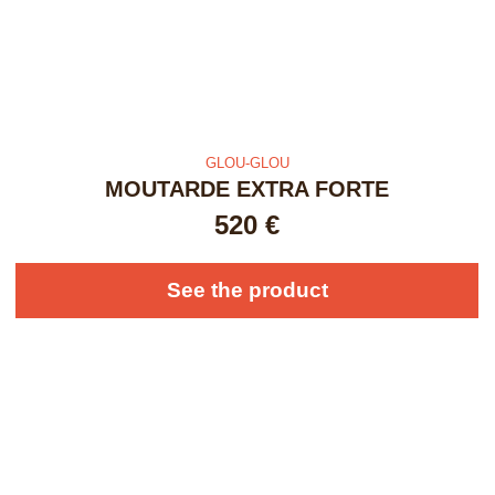
GLOU-GLOU
MOUTARDE EXTRA FORTE
520
€
See the product