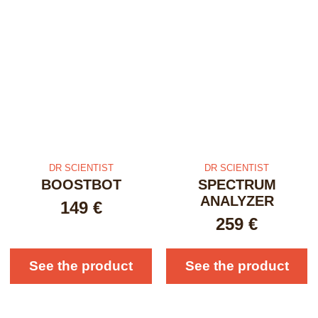
DR SCIENTIST
DR SCIENTIST
BOOSTBOT
SPECTRUM
ANALYZER
149
€
259
€
See the product
See the product