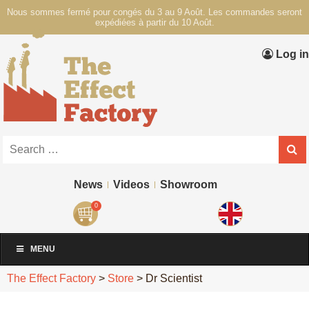
Nous sommes fermé pour congés du 3 au 9 Août. Les commandes seront
expédiées à partir du 10 Août.
Log in
News
Videos
Showroom
0
MENU
The Effect Factory
>
Store
>
Dr Scientist