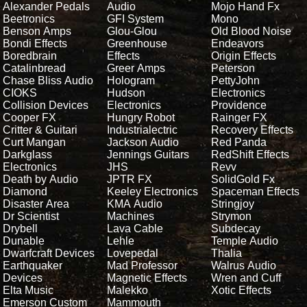
Alexander Pedals
Audio
Mojo Hand Fx
Beetronics
GFI System
Mono
Benson Amps
Glou-Glou
Old Blood Noise
Bondi Effects
Greenhouse
Endeavors
Boredbrain
Effects
Origin Effects
Catalinbread
Greer Amps
Peterson
Chase Bliss Audio
Hologram
PettyJohn
CIOKS
Hudson
Electronics
Collision Devices
Electronics
Providence
Cooper FX
Hungry Robot
Rainger FX
Critter & Guitari
Industrialectric
Recovery Effects
Curt Mangan
Jackson Audio
Red Panda
Darkglass
Jennings Guitars
RedShift Effects
Electronics
JHS
Revv
Death by Audio
JPTR FX
SolidGold Fx
Diamond
Keeley Electronics
Spaceman Effects
Disaster Area
KMA Audio
Stringjoy
Dr Scientist
Machines
Strymon
Drybell
Lava Cable
Subdecay
Dunable
Lehle
Temple Audio
Dwarfcraft Devices
Lovepedal
Thalia
Earthquaker
Mad Professor
Walrus Audio
Devices
Magnetic Effects
Wren and Cuff
Elta Music
Malekko
Xotic Effects
Emerson Custom
Mammouth