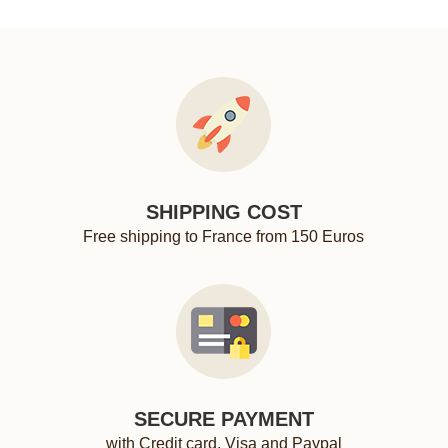
SHIPPING COST
Free shipping to France from 150 Euros
SECURE PAYMENT
with Credit card, Visa and Paypal