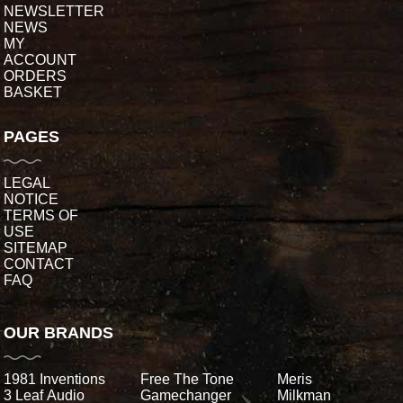
NEWSLETTER
NEWS
MY
ACCOUNT
ORDERS
BASKET
PAGES
LEGAL
NOTICE
TERMS OF
USE
SITEMAP
CONTACT
FAQ
OUR BRANDS
1981 Inventions
Free The Tone
Meris
3 Leaf Audio
Gamechanger
Milkman