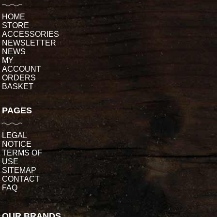
HOME
STORE
ACCESSORIES
NEWSLETTER
NEWS
MY
ACCOUNT
ORDERS
BASKET
PAGES
LEGAL
NOTICE
TERMS OF
USE
SITEMAP
CONTACT
FAQ
OUR BRANDS