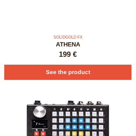
SOLIDGOLD FX
ATHENA
199
€
See the product