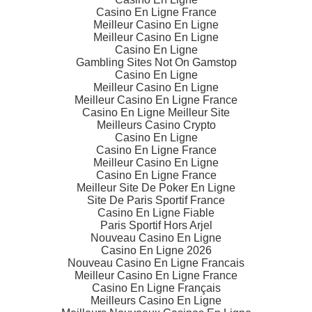
Casino En Ligne France
Meilleur Casino En Ligne
Meilleur Casino En Ligne
Casino En Ligne
Gambling Sites Not On Gamstop
Casino En Ligne
Meilleur Casino En Ligne
Meilleur Casino En Ligne France
Casino En Ligne Meilleur Site
Meilleurs Casino Crypto
Casino En Ligne
Casino En Ligne France
Meilleur Casino En Ligne
Casino En Ligne France
Meilleur Site De Poker En Ligne
Site De Paris Sportif France
Casino En Ligne Fiable
Paris Sportif Hors Arjel
Nouveau Casino En Ligne
Casino En Ligne 2026
Nouveau Casino En Ligne Francais
Meilleur Casino En Ligne France
Casino En Ligne Français
Meilleurs Casino En Ligne