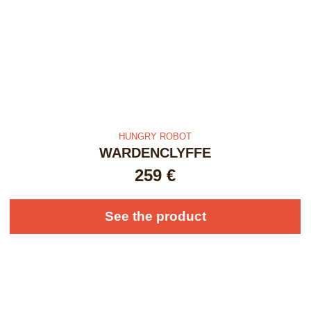
HUNGRY ROBOT
WARDENCLYFFE
259
€
See the product