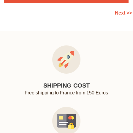
Next >>
SHIPPING COST
Free shipping to France from 150 Euros