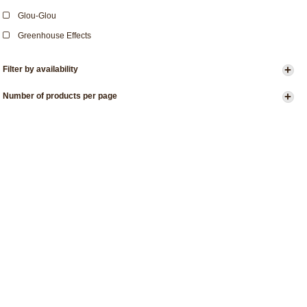
Glou-Glou
Greenhouse Effects
Hungry Robot
+
Filter by availability
JHS
Malekko
+
Number of products per page
SolidGold Fx
Strymon
Walrus Audio