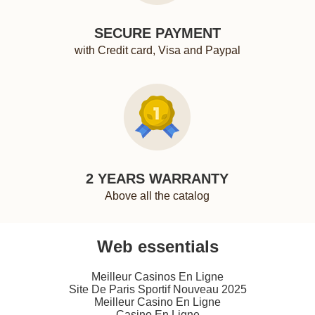
SECURE PAYMENT
with Credit card, Visa and Paypal
2 YEARS WARRANTY
Above all the catalog
Web essentials
Meilleur Casinos En Ligne
Site De Paris Sportif Nouveau 2025
Meilleur Casino En Ligne
Casino En Ligne