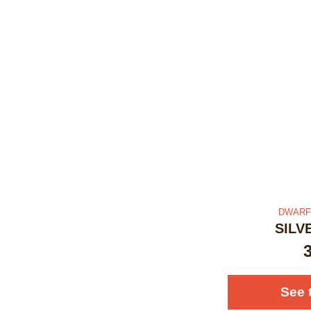
DWARF
SILV
See 