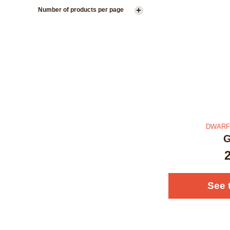
+
Number of products per page
DWARF
See 