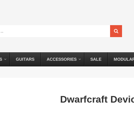
S
GUITARS
ACCESSORIES
SALE
MODULA
–
–
–
–
Dwarfcraft Devi