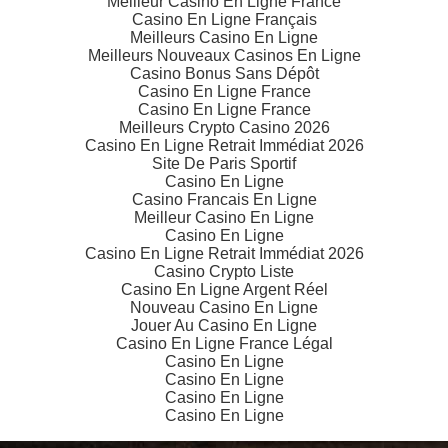
Meilleur Casino En Ligne France
Casino En Ligne Français
Meilleurs Casino En Ligne
Meilleurs Nouveaux Casinos En Ligne
Casino Bonus Sans Dépôt
Casino En Ligne France
Casino En Ligne France
Meilleurs Crypto Casino 2026
Casino En Ligne Retrait Immédiat 2026
Site De Paris Sportif
Casino En Ligne
Casino Francais En Ligne
Meilleur Casino En Ligne
Casino En Ligne
Casino En Ligne Retrait Immédiat 2026
Casino Crypto Liste
Casino En Ligne Argent Réel
Nouveau Casino En Ligne
Jouer Au Casino En Ligne
Casino En Ligne France Légal
Casino En Ligne
Casino En Ligne
Casino En Ligne
Casino En Ligne