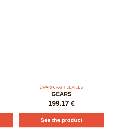
DWARFCRAFT DEVICES
GEARS
199.17
€
See the product