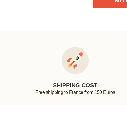
See 
SHIPPING COST
Free shipping to France from 150 Euros