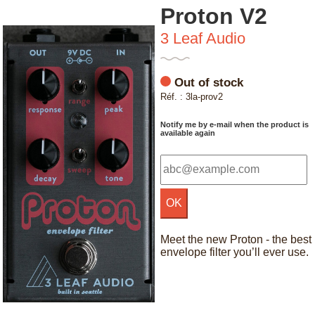
Proton V2
3 Leaf Audio
Out of stock
Réf. : 3la-prov2
Notify me by e-mail when the product is
available again
Meet the new Proton - the best
envelope filter you’ll ever use.
Proton
V2
quantity