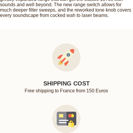
sounds and well beyond. The new range switch allows for
much deeper filter sweeps, and the reworked tone knob covers
every soundscape from cocked wah to laser beams.
SHIPPING COST
Free shipping to France from 150 Euros