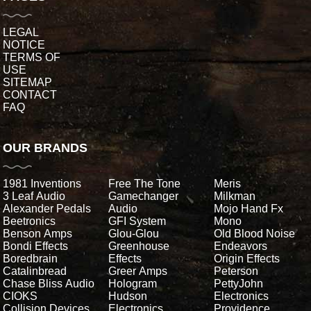
LEGAL
NOTICE
TERMS OF
USE
SITEMAP
CONTACT
FAQ
OUR BRANDS
1981 Inventions
Free The Tone
Meris
3 Leaf Audio
Gamechanger
Milkman
Alexander Pedals
Audio
Mojo Hand Fx
Beetronics
GFI System
Mono
Benson Amps
Glou-Glou
Old Blood Noise
Bondi Effects
Greenhouse
Endeavors
Boredbrain
Effects
Origin Effects
Catalinbread
Greer Amps
Peterson
Chase Bliss Audio
Hologram
PettyJohn
CIOKS
Hudson
Electronics
Collision Devices
Electronics
Providence