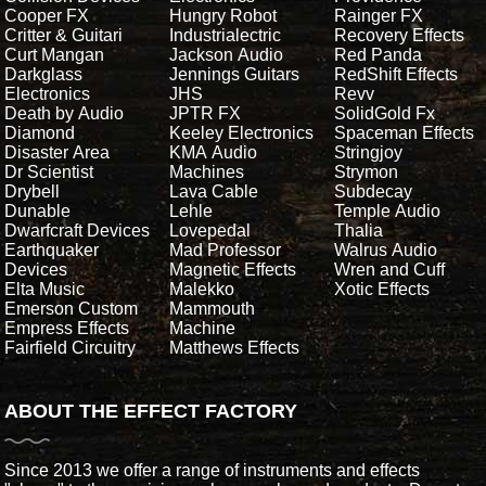
Cooper FX
Hungry Robot
Rainger FX
Critter & Guitari
Industrialectric
Recovery Effects
Curt Mangan
Jackson Audio
Red Panda
Darkglass
Jennings Guitars
RedShift Effects
Electronics
JHS
Revv
Death by Audio
JPTR FX
SolidGold Fx
Diamond
Keeley Electronics
Spaceman Effects
Disaster Area
KMA Audio
Stringjoy
Dr Scientist
Machines
Strymon
Drybell
Lava Cable
Subdecay
Dunable
Lehle
Temple Audio
Dwarfcraft Devices
Lovepedal
Thalia
Earthquaker
Mad Professor
Walrus Audio
Devices
Magnetic Effects
Wren and Cuff
Elta Music
Malekko
Xotic Effects
Emerson Custom
Mammouth
Empress Effects
Machine
Fairfield Circuitry
Matthews Effects
ABOUT THE EFFECT FACTORY
Since 2013 we offer a range of instruments and effects