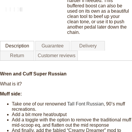
harder if needed. This
buffered boost can also be
used on its own as a beautiful
clean tool to beef up your
clean tone, or use it to push
another pedal later down the
chain.
Super
Description
Guarantee
Delivery
Russian
quantity
Return
Customer reviews
Wren and Cuff Super Russian
What is it?
Muff side:
Take one of our renowned
Tall Font Russian
, 90’s muff
recreations.
Add a bit more heat/output
Add a toggle with the option to remove the traditional muff
mid-scoop eq, and flatten out the mid response
And finally, add the fabled “Creamy Dreamer” mod to