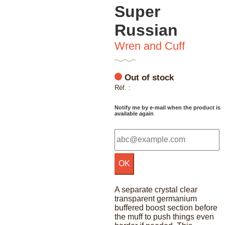
Super
Russian
Wren and Cuff
Out of stock
Réf. :
Notify me by e-mail when the product is
available again
A separate crystal clear
transparent germanium
buffered boost section before
the muff to push things even