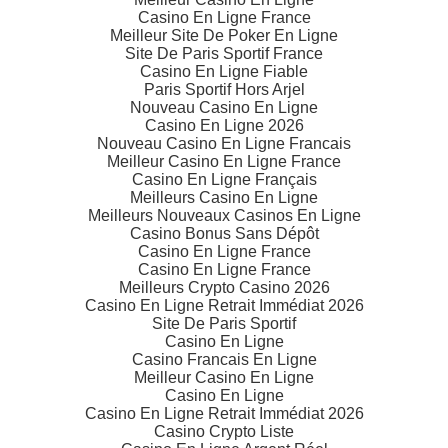
Casino En Ligne France
Meilleur Site De Poker En Ligne
Site De Paris Sportif France
Casino En Ligne Fiable
Paris Sportif Hors Arjel
Nouveau Casino En Ligne
Casino En Ligne 2026
Nouveau Casino En Ligne Francais
Meilleur Casino En Ligne France
Casino En Ligne Français
Meilleurs Casino En Ligne
Meilleurs Nouveaux Casinos En Ligne
Casino Bonus Sans Dépôt
Casino En Ligne France
Casino En Ligne France
Meilleurs Crypto Casino 2026
Casino En Ligne Retrait Immédiat 2026
Site De Paris Sportif
Casino En Ligne
Casino Francais En Ligne
Meilleur Casino En Ligne
Casino En Ligne
Casino En Ligne Retrait Immédiat 2026
Casino Crypto Liste