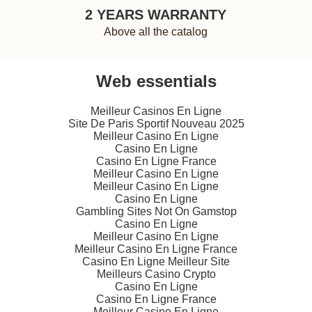
2 YEARS WARRANTY
Above all the catalog
Web essentials
Meilleur Casinos En Ligne
Site De Paris Sportif Nouveau 2025
Meilleur Casino En Ligne
Casino En Ligne
Casino En Ligne France
Meilleur Casino En Ligne
Meilleur Casino En Ligne
Casino En Ligne
Gambling Sites Not On Gamstop
Casino En Ligne
Meilleur Casino En Ligne
Meilleur Casino En Ligne France
Casino En Ligne Meilleur Site
Meilleurs Casino Crypto
Casino En Ligne
Casino En Ligne France
Meilleur Casino En Ligne