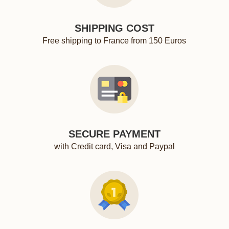
SHIPPING COST
Free shipping to France from 150 Euros
SECURE PAYMENT
with Credit card, Visa and Paypal