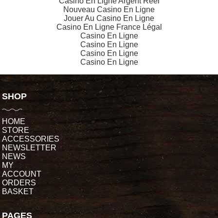
Casino En Ligne Argent Réel
Nouveau Casino En Ligne
Jouer Au Casino En Ligne
Casino En Ligne France Légal
Casino En Ligne
Casino En Ligne
Casino En Ligne
Casino En Ligne
SHOP
HOME
STORE
ACCESSORIES
NEWSLETTER
NEWS
MY
ACCOUNT
ORDERS
BASKET
PAGES