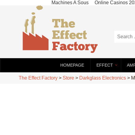
Machines A Sous
Online Casinos 2
HOMEPAGE
EFFECT
AM
The Effect Factory
>
Store
>
Darkglass Electronics
>
M