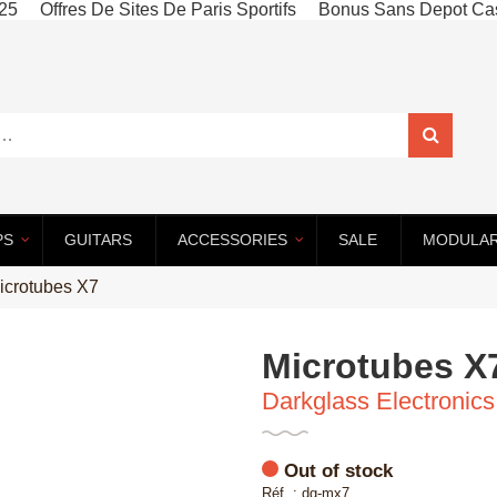
025
Offres De Sites De Paris Sportifs
Bonus Sans Depot Cas
PS
GUITARS
ACCESSORIES
SALE
MODULA
–
–
–
–
icrotubes X7
Microtubes X
Darkglass Electronics
Out of stock
Réf. : dg-mx7