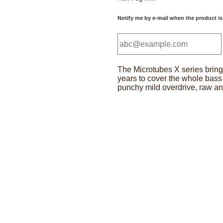
Notify me by e-mail when the product is
The Microtubes X series brin
years to cover the whole bass 
punchy mild overdrive, raw an
Microtubes
X7
quantity