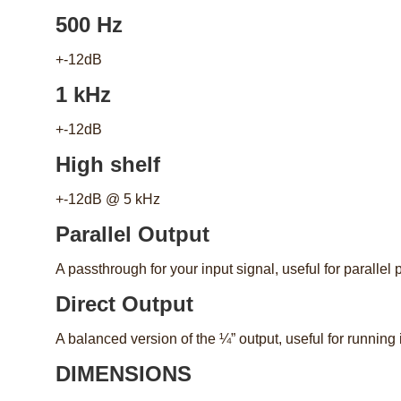
500 Hz
+-12dB
1 kHz
+-12dB
High shelf
+-12dB @ 5 kHz
Parallel Output
A passthrough for your input signal, useful for parallel
Direct Output
A balanced version of the ¼” output, useful for running 
DIMENSIONS