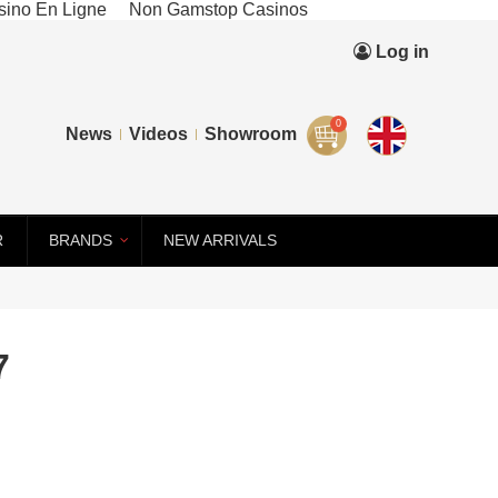
ino En Ligne
Non Gamstop Casinos
Log in
0
News
Videos
Showroom
R
BRANDS
NEW ARRIVALS
7