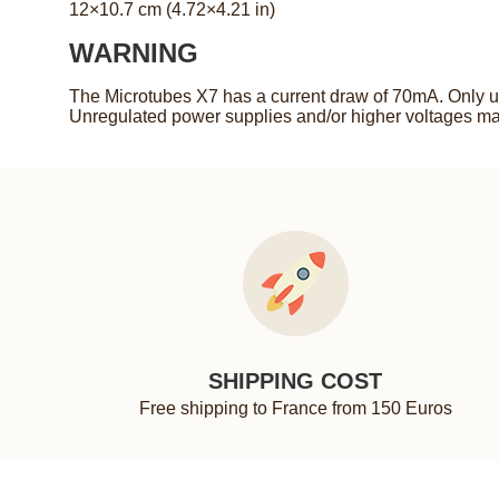
12×10.7 cm (4.72×4.21 in)
WARNING
The Microtubes X7 has a current draw of 70mA. Only us
Unregulated power supplies and/or higher voltages may
SHIPPING COST
Free shipping to France from 150 Euros