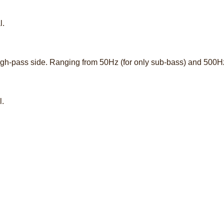
l.
 high-pass side. Ranging from 50Hz (for only sub-bass) and 500
l.