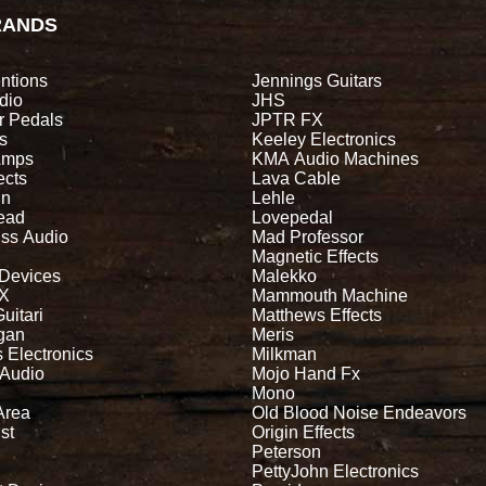
RANDS
ntions
Jennings Guitars
dio
JHS
r Pedals
JPTR FX
s
Keeley Electronics
Amps
KMA Audio Machines
ects
Lava Cable
in
Lehle
read
Lovepedal
iss Audio
Mad Professor
Magnetic Effects
 Devices
Malekko
FX
Mammouth Machine
Guitari
Matthews Effects
gan
Meris
 Electronics
Milkman
 Audio
Mojo Hand Fx
Mono
Area
Old Blood Noise Endeavors
st
Origin Effects
Peterson
PettyJohn Electronics