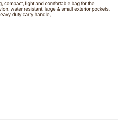
 compact, light and comfortable bag for the
n, water resistant, large & small exterior pockets,
eavy-duty carry handle,