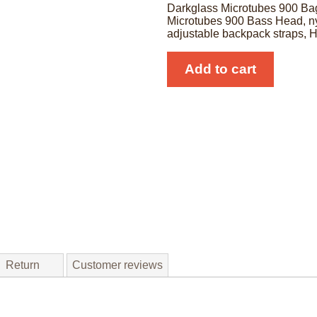
Darkglass Microtubes 900 Bag,
Microtubes 900 Bass Head, nylo
adjustable backpack straps, H
Microtubes
Add to cart
900
Bag
quantity
Return
Customer reviews