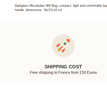
Darkglass Microtubes 900 Bag, compact, light and comfortable bag 
handle, dimensions: 34x37x14 cm
SHIPPING COST
Free shipping to France from 150 Euros