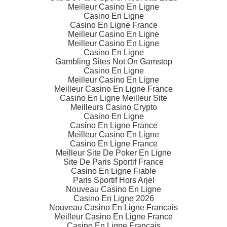
Meilleur Casino En Ligne
Casino En Ligne
Casino En Ligne France
Meilleur Casino En Ligne
Meilleur Casino En Ligne
Casino En Ligne
Gambling Sites Not On Gamstop
Casino En Ligne
Meilleur Casino En Ligne
Meilleur Casino En Ligne France
Casino En Ligne Meilleur Site
Meilleurs Casino Crypto
Casino En Ligne
Casino En Ligne France
Meilleur Casino En Ligne
Casino En Ligne France
Meilleur Site De Poker En Ligne
Site De Paris Sportif France
Casino En Ligne Fiable
Paris Sportif Hors Arjel
Nouveau Casino En Ligne
Casino En Ligne 2026
Nouveau Casino En Ligne Francais
Meilleur Casino En Ligne France
Casino En Ligne Français