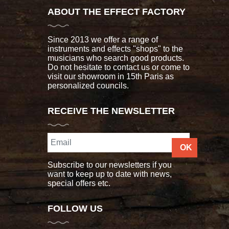
ABOUT THE EFFECT FACTORY
Since 2013 we offer a range of
instruments and effects "shops" to the
musicians who search good products.
Do not hesitate to contact us or come to
visit our showroom in 15th Paris as
personalized councils.
RECEIVE THE NEWSLETTER
OK
Subscribe to our newsletters if you
want to keep up to date with news,
special offers etc.
FOLLOW US