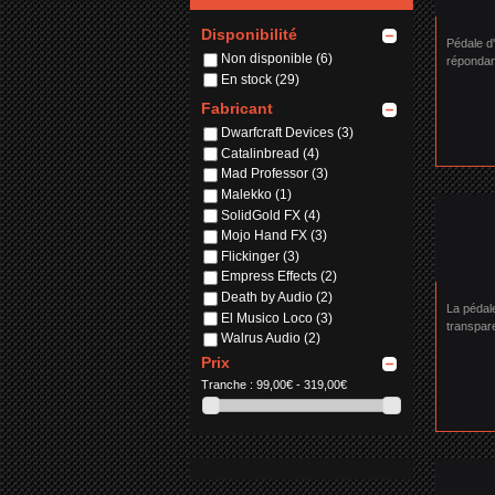
Disponibilité
Pédale d
Non disponible
(6)
réponda
En stock
(29)
Fabricant
Dwarfcraft Devices
(3)
Catalinbread
(4)
Mad Professor
(3)
Malekko
(1)
SolidGold FX
(4)
Mojo Hand FX
(3)
Flickinger
(3)
Empress Effects
(2)
Death by Audio
(2)
La pédale
El Musico Loco
(3)
transpare
Walrus Audio
(2)
swtichs 
JHS
(5)
Prix
polyvale
Tranche :
99,00€ - 319,00€