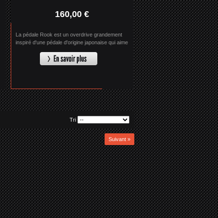
160,00 €
La pédale Rook est un overdrive grandement
inspiré d'une pédale d'origine japonaise qui aime
crier.
Tri
Suivant »