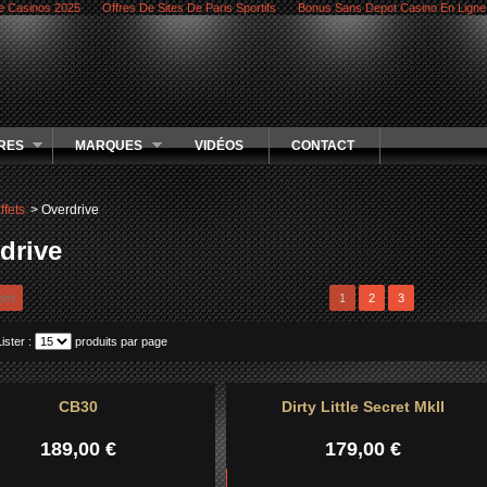
e Casinos 2025
Offres De Sites De Paris Sportifs
Bonus Sans Depot Casino En Ligne
RES
MARQUES
VIDÉOS
CONTACT
ffets
>
Overdrive
drive
ent
1
2
3
Lister :
produits par page
CB30
Dirty Little Secret MkII
189,00 €
179,00 €