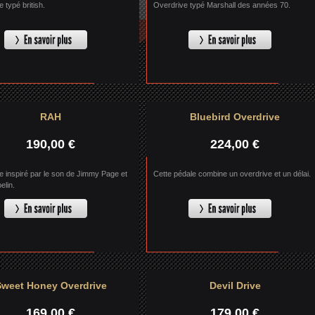
 typé british.
Overdrive typé Marshall des années 70.
RAH
Bluebird Overdrive
190,00 €
224,00 €
e inspiré par le son de Jimmy Page et
Cette pédale combine un overdrive et un délai.
elin.
Sweet Honey Overdrive
Devil Drive
169,00 €
179,00 €