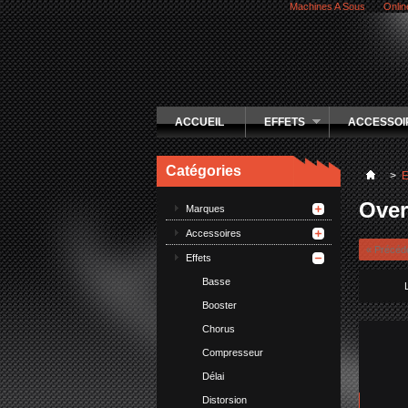
Machines A Sous
Onlin
ACCUEIL
EFFETS
ACCESSOI
Catégories
>
E
Over
Marques
Accessoires
« Précéd
Effets
Basse
Booster
Chorus
Compresseur
Délai
Distorsion