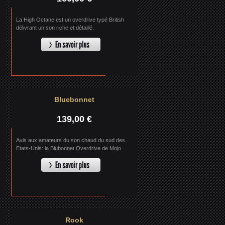
La High Octane est un overdrive typé British
délivrant un son riche et détaillé.
Bluebonnet
139,00 €
Avis aux amateurs du son chaud du sud des
Etats-Unis: la Blubonnet Overdrive de Mojo
Hand FX pourrait être votre prochain coup de
coeur.
Rook