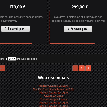
179,00 €
299,00 €
dale est une overdrive conçue d'après
1 overdrive, 1 distorsion et 1 fuzz avec des
de la multidrive.
réglages individuels de gain, volume et un filtre,
pour les mélanger à l'infini.
Lister :
produits par page
ent
1
2
3
Web essentials
Meilleur Casinos En Ligne
Site De Paris Sportif Nouveau 2025
Meilleur Casino En Ligne
Casino En Ligne
Casino En Ligne France
Meilleur Casino En Ligne
Meilleur Casino En Ligne