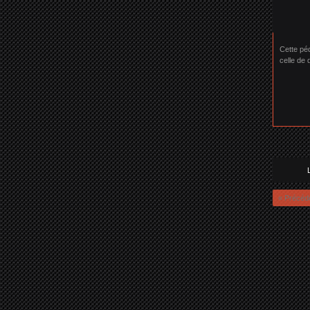
Cette pé
celle de 
« Précéd