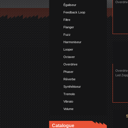
Overdrive
Égaliseur
Feedback Loop
Filtre
Flanger
Fuzz
Harmoniseur
Looper
Octaver
Overdrive
Overdriv
Phaser
Led Zepp
Réverbe
Synthétiseur
Tremolo
Vibrato
Volume
Catalogue