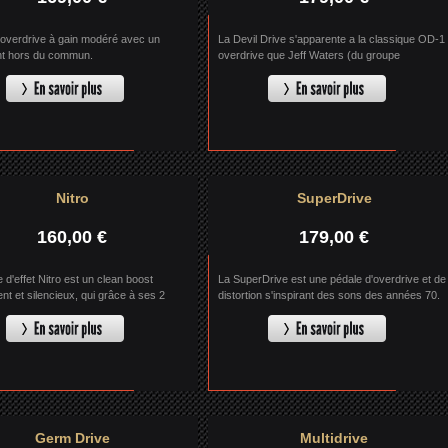
'overdrive à gain modéré avec un
La Devil Drive s'apparente a la classique OD-1
nt hors du commun.
overdrive que Jeff Waters (du groupe
Annihilator) utilise depuis les années 80 pour
obtenir le son metal précis et articulé qu'il
affectionne.
Nitro
SuperDrive
160,00 €
179,00 €
 d'effet Nitro est un clean boost
La SuperDrive est une pédale d'overdrive et de
nt et silencieux, qui grâce à ses 2
distortion s'inspirant des sons des années 70.
"mode" et "tone" vous offre une grande
nce.
Germ Drive
Multidrive