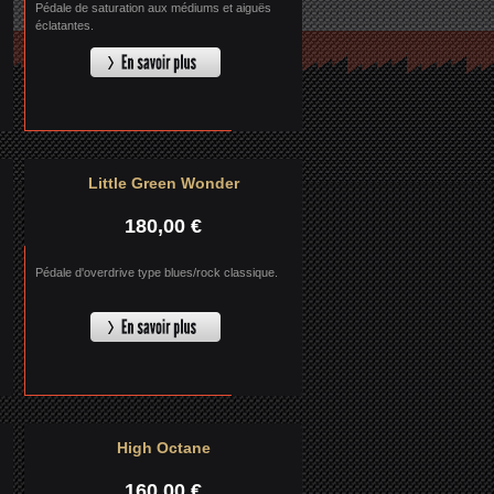
Pédale de saturation aux médiums et aiguës
éclatantes.
Little Green Wonder
180,00 €
Pédale d'overdrive type blues/rock classique.
High Octane
160,00 €