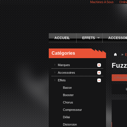
Machines A Sous
Onlin
ACCUEIL
EFFETS
ACCESSOI
Catégories
>
E
Fuzz
Marques
Accessoires
« Précéd
Effets
Basse
Booster
Chorus
Compresseur
Délai
Distorsion