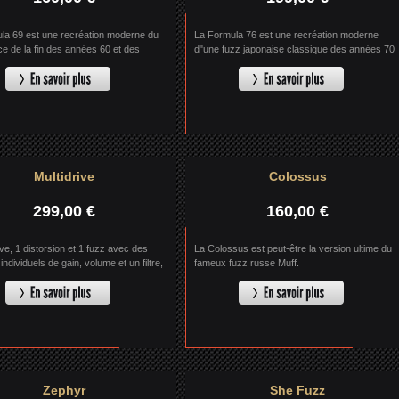
la 69 est une recréation moderne du
La Formula 76 est une recréation moderne
e de la fin des années 60 et des
d"une fuzz japonaise classique des années 70
0.
tel que les "Stardard Fuzz" et "Super Fuzz".
Multidrive
Colossus
299,00 €
160,00 €
ve, 1 distorsion et 1 fuzz avec des
La Colossus est peut-être la version ultime du
individuels de gain, volume et un filtre,
fameux fuzz russe Muff.
élanger à l'infini.
Zephyr
She Fuzz