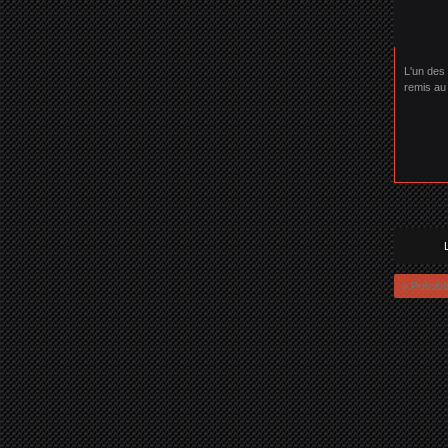
L'un des
remis au
« Précéd