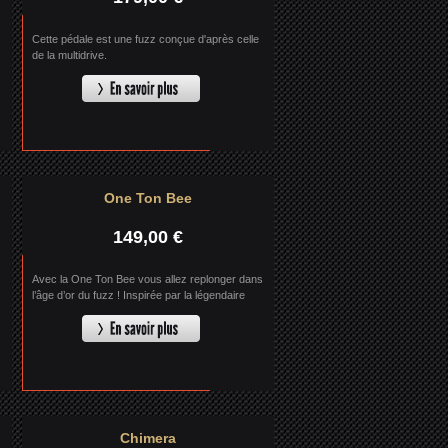
Cette pédale est une fuzz conçue d'après celle
de la multidrive.
One Ton Bee
149,00 €
Avec la One Ton Bee vous allez replonger dans
l’âge d’or du fuzz ! Inspirée par la légendaire
Fuzz-rite de Mosrite.
Chimera