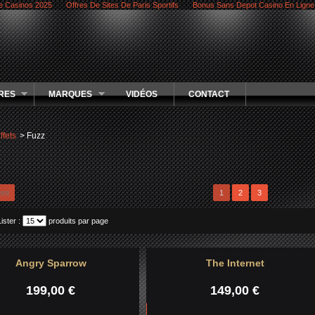
e Casinos 2025
Offres De Sites De Paris Sportifs
Bonus Sans Depot Casino En Ligne
RES
MARQUES
VIDÉOS
CONTACT
ffets
>
Fuzz
ent
1
2
3
Lister :
produits par page
Angry Sparrow
The Internet
199,00 €
149,00 €