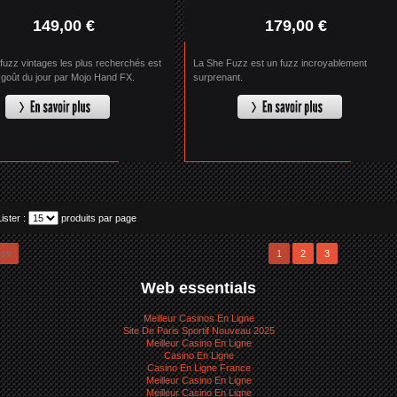
149,00 €
179,00 €
 fuzz vintages les plus recherchés est
La She Fuzz est un fuzz incroyablement
 goût du jour par Mojo Hand FX.
surprenant.
Lister :
produits par page
ent
1
2
3
Web essentials
Meilleur Casinos En Ligne
Site De Paris Sportif Nouveau 2025
Meilleur Casino En Ligne
Casino En Ligne
Casino En Ligne France
Meilleur Casino En Ligne
Meilleur Casino En Ligne