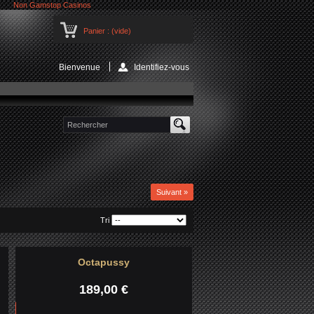
Non Gamstop Casinos
Panier :
(vide)
Bienvenue
Identifiez-vous
Suivant »
Tri
Octapussy
189,00 €