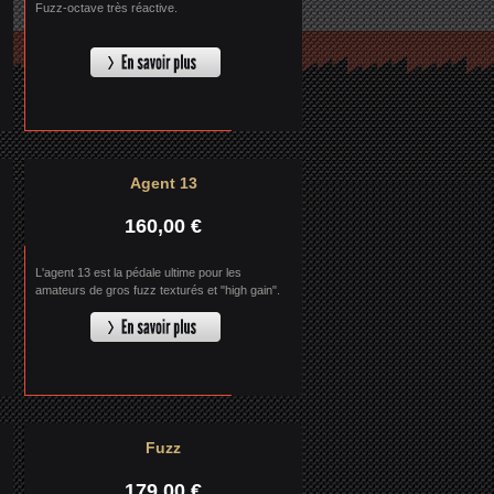
Fuzz-octave très réactive.
Agent 13
160,00 €
L'agent 13 est la pédale ultime pour les
amateurs de gros fuzz texturés et "high gain".
Fuzz
179,00 €