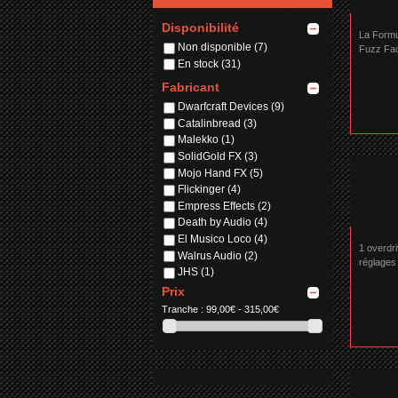
Disponibilité
La Formu
Non disponible
(7)
Fuzz Fac
En stock
(31)
années 7
Fabricant
Dwarfcraft Devices
(9)
Catalinbread
(3)
Malekko
(1)
SolidGold FX
(3)
Mojo Hand FX
(5)
Flickinger
(4)
Empress Effects
(2)
Death by Audio
(4)
El Musico Loco
(4)
1 overdri
Walrus Audio
(2)
réglages 
JHS
(1)
pour les m
Prix
Tranche :
99,00€ - 315,00€