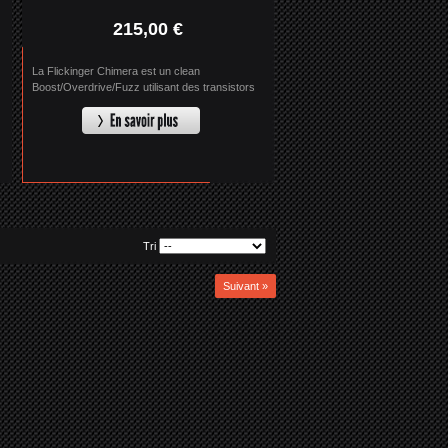
215,00 €
La Flickinger Chimera est un clean
Boost/Overdrive/Fuzz utilisant des transistors
BJT et MOSFET pour un grain extrêmement
musical.
Tri
Suivant »