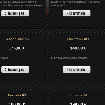
arrow est un fuzz extrêmement
Dwarcraft réinvente l'internet, et il est 100%
et complet pouvant produire une large
analogique !
e son allant d'un un simple boost à de
saturations.
Teaser Stallion
Omicron Fuzz
175,00 €
140,00 €
logique.
Fuzz analogique ultra compacte.
Formula 69
Formula 76
160,00 €
199,00 €