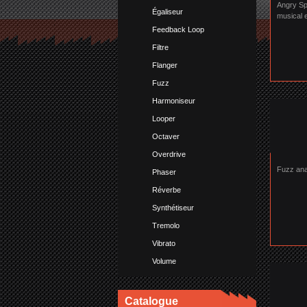
Angry Sp
Égaliseur
musical 
palette d
Feedback Loop
grosses 
Filtre
Flanger
Fuzz
Harmoniseur
Looper
Octaver
Overdrive
Fuzz ana
Phaser
Réverbe
Synthétiseur
Tremolo
Vibrato
Volume
Catalogue