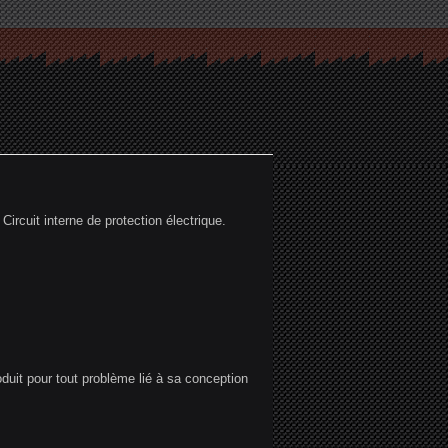
ircuit interne de protection électrique.
duit pour tout problème lié à sa conception