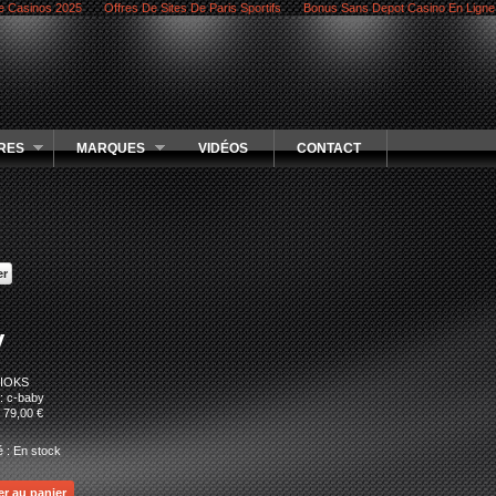
e Casinos 2025
Offres De Sites De Paris Sportifs
Bonus Sans Depot Casino En Ligne
RES
MARQUES
VIDÉOS
CONTACT
y
CIOKS
: c-baby
:
79,00 €
é :
En stock