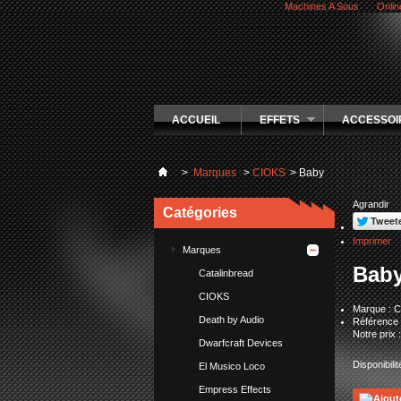
Machines A Sous
Onlin
ACCUEIL
EFFETS
ACCESSOI
>
Marques
>
CIOKS
>
Baby
Agrandir
Catégories
Imprimer
Marques
Bab
Catalinbread
CIOKS
Marque : 
Death by Audio
Référence 
Notre prix 
Dwarfcraft Devices
Disponibilit
El Musico Loco
Empress Effects