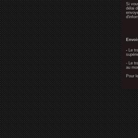
Si vou
délai 
envoye
d'info
Envoi
-
Le tr
supéri
- Le t
au mom
Pour l