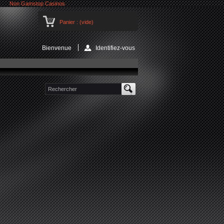
Non Gamstop Casinos
Panier :
(vide)
Bienvenue
Identifiez-vous