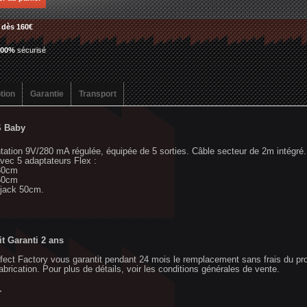
t
dès 160€
100%
sécurisé
tion
Garantie
Transport
 Baby
tation 9V/280 mA régulée, équipée de 5 sorties. Câble secteur de 2m intégré. C
avec 5 adaptateurs Flex :
30cm
50cm
 jack 50cm.
t Garanti 2 ans
fect Factory vous garantit pendant 24 mois le remplacement sans frais du pro
abrication. Pour plus de détails, voir
les conditions générales de vente.
r