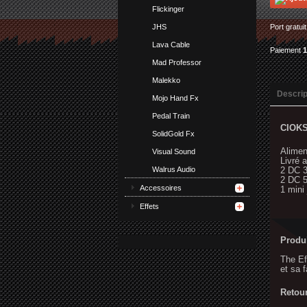
Flickinger
JHS
Port gratui
Lava Cable
Paiement
Mad Professor
Malekko
Descrip
Mojo Hand Fx
Pedal Train
CIOKS
SolidGold Fx
Alimen
Visual Sound
Livré 
Walrus Audio
2 DC 
2 DC 
Accessoires
1 mini
Effets
Produi
The Ef
et sa f
Retou