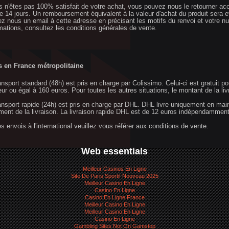
s n'êtes pas 100% satisfait de votre achat, vous pouvez nous le retourner a
de 14 jours. Un remboursement équivalent à la valeur d'achat du produit sera ef
z nous un email à
cette adresse
en précisant les motifs du renvoi et votre
rmations, consultez les conditions générales de vente.
s en France métropolitaine
ansport standard (48h) est pris en charge par Colissimo. Celui-ci est gratuit
eur ou égal à 160 euros. Pour toutes les autres situations, le montant de la li
ransport rapide (24h) est pris en charge par DHL. DHL livre uniquement en main 
ent de la livraison. La livraison rapide DHL est de 12 euros indépendamme
es envois à l'international veuillez vous référer aux
conditions de vente
.
Web essentials
Meilleur Casinos En Ligne
Site De Paris Sportif Nouveau 2025
Meilleur Casino En Ligne
Casino En Ligne
Casino En Ligne France
Meilleur Casino En Ligne
Meilleur Casino En Ligne
Casino En Ligne
Gambling Sites Not On Gamstop