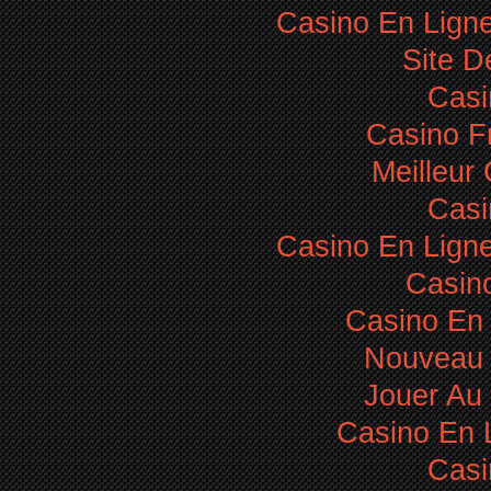
Casino En Ligne
Site D
Casi
Casino F
Meilleur
Casi
Casino En Ligne
Casino
Casino En 
Nouveau 
Jouer Au
Casino En 
Casi