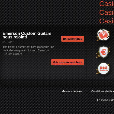
Casi
Casi
Casi
Emerson Custom Guitars
nous rejoint!
En savoir plus
01/10/2013
The Effect Factory est fière d'acceulir une
nouvelle marque exclusive : Emerson
Custom Guitars.
Voir tous les articles »
Mentions légales
|
Conditions d'utilisa
Le meilleur d