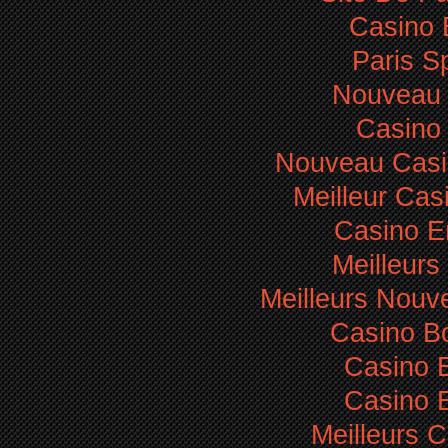
Casino 
Paris Sp
Nouveau 
Casino
Nouveau Casi
Meilleur Cas
Casino E
Meilleurs
Meilleurs Nouv
Casino B
Casino 
Casino 
Meilleurs 